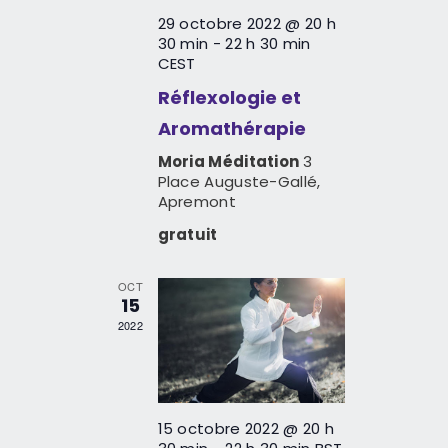
è
29 octobre 2022 @ 20 h
n
30 min
-
22 h 30 min
CEST
e
Réflexologie et
m
Aromathérapie
e
Moria Méditation
3
n
Place Auguste-Gallé,
t
Apremont
s
gratuit
OCT
15
2022
15 octobre 2022 @ 20 h