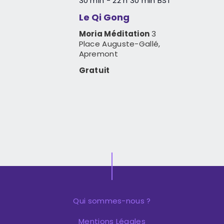
30 min
-
22 h 30 min
BST
Le Qi Gong
Moria Méditation
3
Place Auguste-Gallé,
Apremont
Gratuit
Qui sommes-nous ?
Mentions Légales