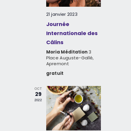
è
g
t
n
a
e
21 janvier 2023
e
t
.
Journée
m
i
e
Internationale des
o
n
Câlins
t
n
Moria Méditation
3
Place Auguste-Gallé,
d
Apremont
e
gratuit
v
u
OCT
29
e
2022
s
É
v