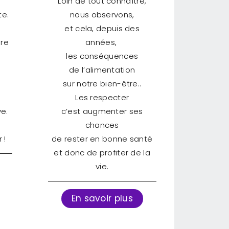
Loin de tout connaître,
e.
nous observons,
et cela, depuis des
ire
années,
les conséquences
de l’alimentation
sur notre bien-être..
Les respecter
e.
c’est augmenter ses
chances
 !
de rester en bonne santé
et donc de profiter de la
vie.
En savoir plus