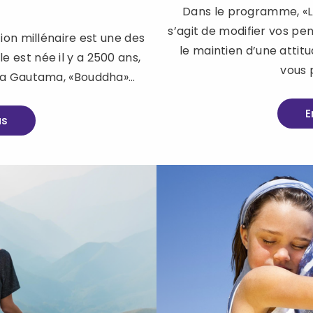
Dans le programme, «L
s’agit de modifier vos pe
ion millénaire est une des
le maintien d’une attitu
e est née il y a 2500 ans,
vous 
rta Gautama, «Bouddha»…
E
us