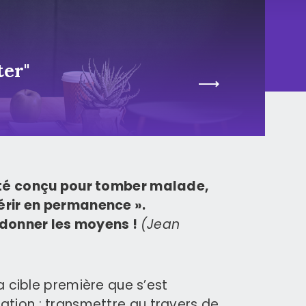
ter"
été conçu pour tomber malade,
érir en permanence ».
n donner les moyens !
(Jean
la cible première que s’est
tion : transmettre au travers de