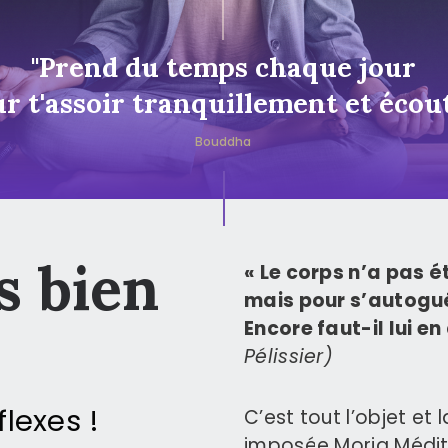
CONTACT
"Prend du temps chaque jour
r t'assoir tranquillement et écou
 bien
« Le corps n’a pas 
mais pour s’autogu
Encore faut-il lui e
Pélissier)
lexes !
C’est tout l’objet et 
imposée Moria Médita