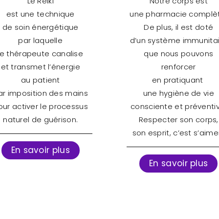
Le Reiki
Notre corps est
est une technique
une pharmacie complèt
de soin énergétique
De plus, il est doté
par laquelle
d’un système immunita
le thérapeute canalise
que nous pouvons
et transmet l’énergie
renforcer
au patient
en pratiquant
ar imposition des mains
une hygiène de vie
our activer le processus
consciente et préventiv
naturel de guérison.
Respecter son corps,
son esprit, c’est s’aimer
En savoir plus
En savoir plus