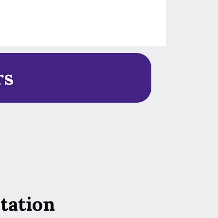
rs
tation