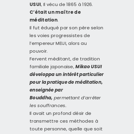
USUI
, Il vécu de 1865 à 1926.
CONTACT
C’était un maître de
méditation
.
Il fut éduqué par son père selon
les voies progressistes de
l’empereur MEIJI, alors au
pouvoir.
Fervent méditant, de tradition
familiale japonaise,
Mikao USUI
développa un intérêt particulier
pour la pratique de méditation,
enseignée par
Bouddha,
permettant d’arrêter
les souffrances.
Il avait un profond désir de
transmettre ces méthodes à
toute personne, quelle que soit