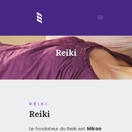
Reiki
ACCUEIL
MORIA
MÉDITATION
DÉROULEMENT D’UN SOIN
REIKI
REIKI
ÉVÈNEMENTS
Reiki
ARTICLES
PARTENAIRES
Le fondateur du Reiki est
Mikao