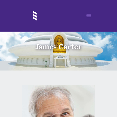
James Carter
ACCUEIL
MORIA
MÉDITATION
DÉROULEMENT D’UN SOIN
REIKI
ÉVÈNEMENTS
ARTICLES
PARTENAIRES