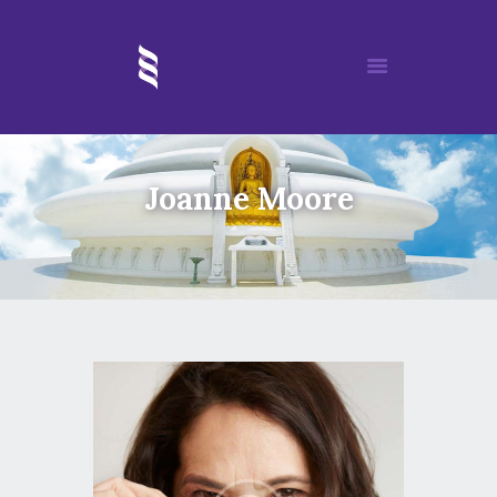
Joanne Moore
ACCUEIL
MORIA
MÉDITATION
DÉROULEMENT D’UN SOIN
REIKI
ÉVÈNEMENTS
ARTICLES
PARTENAIRES