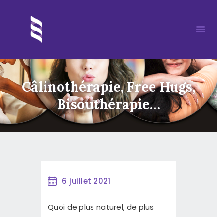
Câlinothérapie, Free Hugs,
ACCUEIL
Bisouthérapie…
MORIA
MÉDITATION
DÉROULEMENT D’UN SOIN
REIKI
ÉVÈNEMENTS
6 juillet 2021
ARTICLES
Quoi de plus naturel, de plus
PARTENAIRES