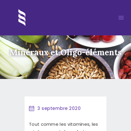
Minéraux et Oligo-éléments
ACCUEIL
MORIA
MÉDITATION
DÉROULEMENT D’UN SOIN
REIKI
ÉVÈNEMENTS
3 septembre 2020
ARTICLES
Tout comme les vitamines, les
PARTENAIRES